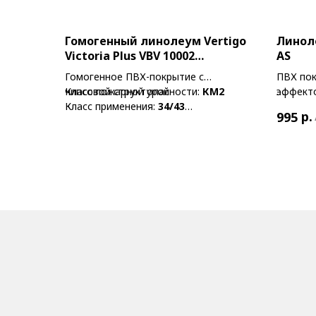
Гомогенный линолеум Vertigo
Линол
Victoria Plus VBV 10002
AS
Sandcastle
Гомогенное ПВХ-покрытие с
ПВХ пок
чипсовой структурой
Класс пожарной опасности:
КМ2
эффект
Класс применения:
34/43
Класс п
р.
995
Толщина общая:
2 мм
Тип:
Коммерческий
В наличии