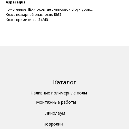
Asparagus
Го
Гомогенное ПВХ-покрытие с чипсовой структурой
Кла
2 
Класс пожарной опасности:
КМ2
То
Класс применения:
34/43
Ти
Толщина общая:
2 мм
В н
Тип:
Коммерческий
В наличии
Каталог
Наливные полимерные полы
Монтажные работы
Линолеум
Ковролин