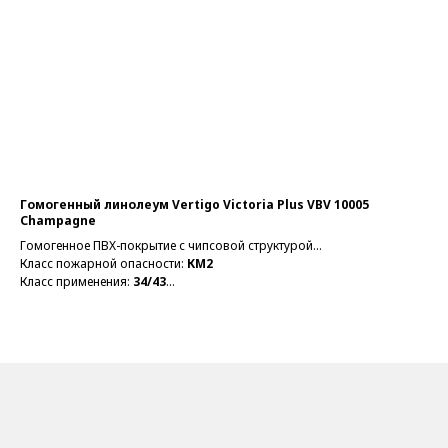
Гомогенный линолеум Vertigo Victoria Plus VBV 10005
Го
Champagne
21
Го
Гомогенное ПВХ-покрытие с чипсовой структурой
Кла
2 
Класс пожарной опасности:
КМ2
То
Класс применения:
34/43
Ти
Толщина общая:
2 мм
В н
Тип:
Коммерческий
В наличии