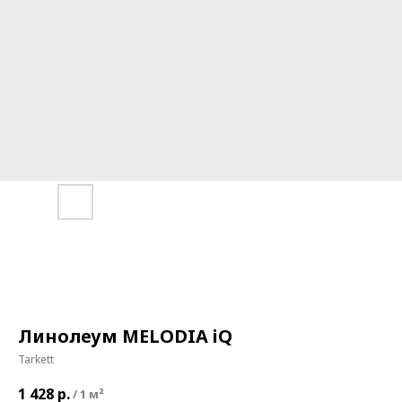
Линолеум MELODIA iQ
Tarkett
1 428
р.
/
1 м²