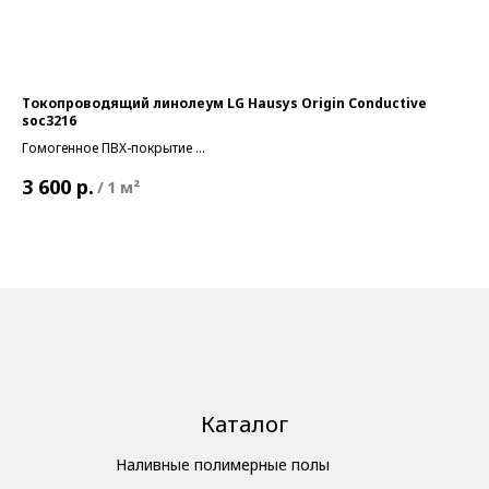
Токопроводящий линолеум LG Hausys Origin Conductive
Го
soc3216
Го
Гомогенное ПВХ-покрытие
Кла
2 
Класс пожарной опасности:
КМ2
То
р.
3 600
/
1 м²
Толщина общая:
2 мм
Ти
Тип:
Коммерческий
В н
В наличии
Каталог
Наливные полимерные полы