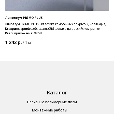
Линолеум PRIMO PLUS
Ли
Линолеум PRIMO PLUS - классика гомогенных покрытий, коллекция,
iQ 
которая отлично себя зарекомендовала на российском рынке.
Класс пожарной опасности:
КМ2
ух
Кла
Класс применения:
34/43
Кла
р.
1 242
1 
/
1 м²
Каталог
Наливные полимерные полы
Монтажные работы