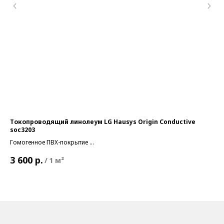
Токопроводящий линолеум LG Hausys Origin Conductive
Го
soc3203
Го
Гомогенное ПВХ-покрытие
Кла
2 
Класс пожарной опасности:
КМ2
То
р.
3 600
/
1 м²
Толщина общая:
2 мм
Ти
Тип:
Коммерческий
В н
В наличии