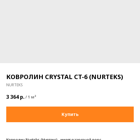
КОВРОЛИН CRYSTAL CT-6 (NURTEKS)
NURTEKS
3 364
р.
/
1 м²
Купить
Ковролин Nurteks (Нуртекс) - имеет разрезной ворс,