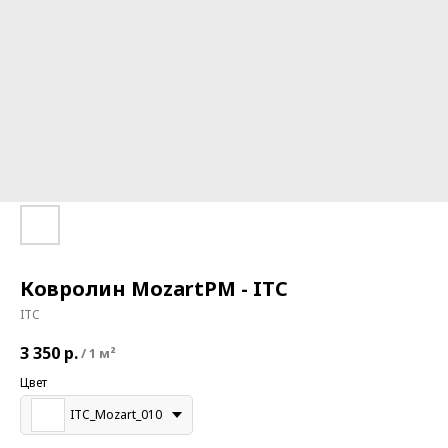
Ковролин MozartPM - ITC
ITC
3 350
р.
/
1 м²
Цвет
ITC_Mozart_010