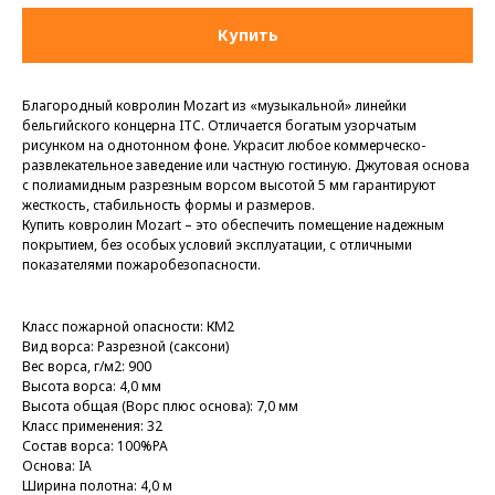
Купить
Благородный ковролин Mozart из «музыкальной» линейки
бельгийского концерна ITC. Отличается богатым узорчатым
рисунком на однотонном фоне. Украсит любое коммерческо-
развлекательное заведение или частную гостиную. Джутовая основа
с полиамидным разрезным ворсом высотой 5 мм гарантируют
жесткость, стабильность формы и размеров.
Купить ковролин Mozart – это обеспечить помещение надежным
покрытием, без особых условий эксплуатации, с отличными
показателями пожаробезопасности.
Класс пожарной опасности: КМ2
Вид ворса: Разрезной (саксони)
Вес ворса, г/м2: 900
Высота ворса: 4,0 мм
Высота общая (Ворс плюс основа): 7,0 мм
Класс применения: 32
Состав ворса: 100%PA
Основа: IA
Ширина полотна: 4,0 м