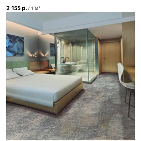
р.
2 155
/
1 м²