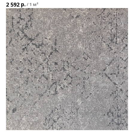
р.
2 592
/
1 м²