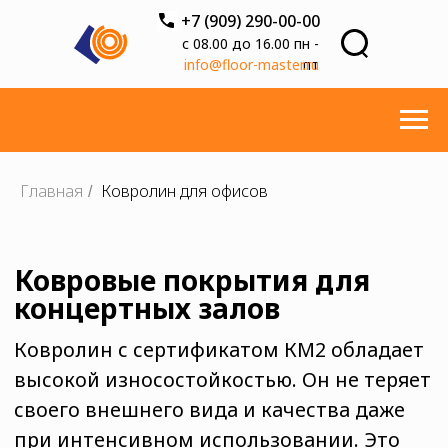
+7 (909) 290-00-00
с 08.00 до 16.00 пн -
info@floor-master.ru
пт
Главная
Ковролин для офисов
/
Ковровые покрытия для
концертных залов
Ковролин с сертификатом КМ2 обладает
высокой износостойкостью. Он не теряет
своего внешнего вида и качества даже
при интенсивном использовании. Это
делает его идеальным решением для
коммерческих помещений.
Наш интернет магазин предлагает
широкий ассортимент ковролина с
сертификатом КМ2, оставьте заявку
прямо сейчас и получите еще более