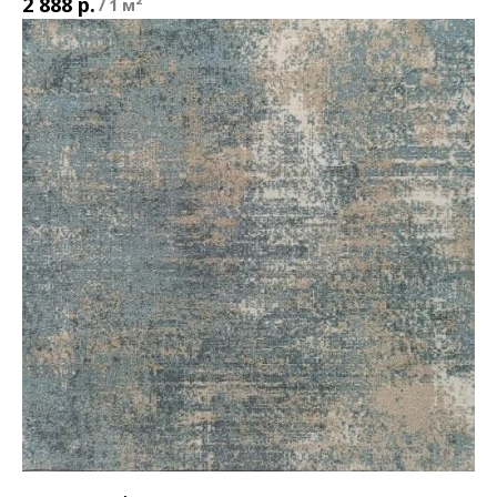
р.
2 888
/
1 м²