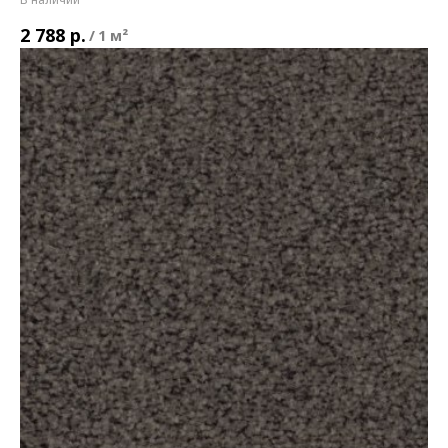
р.
2 788
/
1 м²