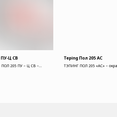
 ПУ-Ц СВ
Teping Пол 205 АС
ПОЛ 205 ПУ – Ц СВ –
ТЭПИНГ ПОЛ 205 «АС» – окр
ный состав на основе
двухкомпонентный эпоксидн
эмульсии полиола,
антистатический наливной п
атного отвердителя и
активного наполнителя.