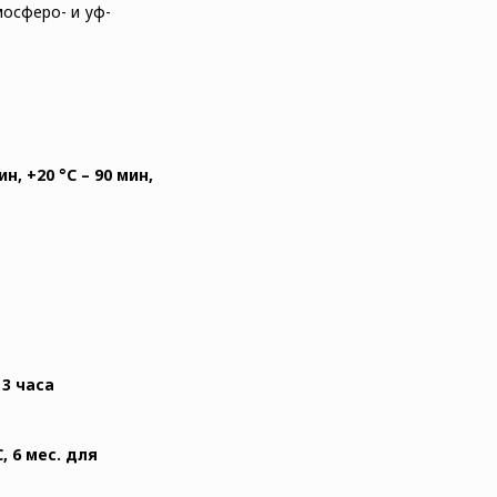
осферо- и уф-
ин, +20 °C – 90 мин,
:
3 часа
, 6 мес. для