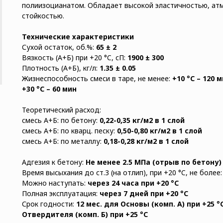
полиизоцианатом. Обладает высокой эластичностью, атм
стойкостью.
Технические характеристики
Сухой остаток, об.%:
65 ± 2
Вязкость (А+Б) при +20 °C, сП:
1900 ± 300
Плотность (А+Б), кг/л:
1.35 ± 0.05
Жизнеспособность смеси в таре, не менее:
+10 °C – 120 м
+30 °C – 60 мин
Теоретический расход:
смесь А+Б: по бетону:
0,22-0,35 кг/м2 в 1 слой
смесь А+Б: по кварц. песку:
0,50-0,80 кг/м2 в 1 слой
смесь А+Б: по металлу:
0,18-0,28 кг/м2 в 1 слой
Адгезия к бетону:
Не менее 2.5 МПа (отрыв по бетону)
Время высыхания до ст.3 (на отлип), при +20 °C, не более
Можно наступать:
через 24 часа при +20 °C
Полная эксплуатация:
через 7 дней при +20 °С
Срок годности:
12 мес. для Основы (комп. А) при +25 °C
Отвердителя (комп. Б) при +25 °C