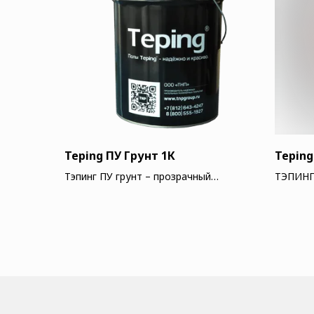
Teping ПУ Грунт 1К
Teping
Тэпинг ПУ грунт – прозрачный
ТЭПИНГ 
однокомпонентный полиуретановый
окрашен
грунт, отверждаемый влагой
водной 
воздуха. Содержит растворитель.
изоциан
сухого 