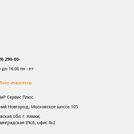
9) 290-00-
0 до 16.00 пн - пт
floor-master.ru
иР Сервис Плюс
жний Новгород, Московское шоссе 105
ская обл. г. Химки,
енинградская 39с6, офис №2