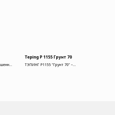
Teping Р 1155 Грунт 70
ашенный
ТЭПИНГ Р1155 “Грунт 70” –
ый
двухкомпонентная прозрачная
ол
проникающая эпоксидная грунт-
пропитка быстрого отверждения